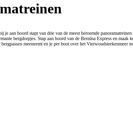
amatreinen
j je aan boord stapt van drie van de meest beroemde panoramatreinen 
ante bergdorpjes. Stap aan boord van de Bernina Express en maak kenni
or bergpassen meeneemt en je per boot over het Vierwoudstrekenmeer mee