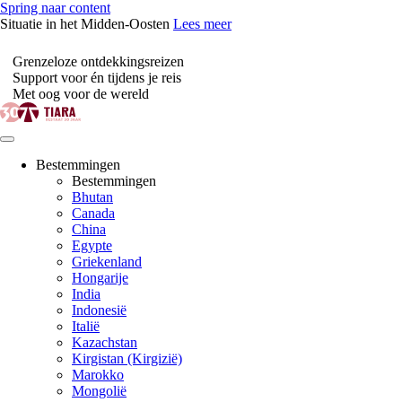
Spring naar content
Situatie in het Midden-Oosten
Lees meer
Grenzeloze ontdekkingsreizen
Support voor én tijdens je reis
Met oog voor de wereld
Bestemmingen
Bestemmingen
Bhutan
Canada
China
Egypte
Griekenland
Hongarije
India
Indonesië
Italië
Kazachstan
Kirgistan (Kirgizië)
Marokko
Mongolië