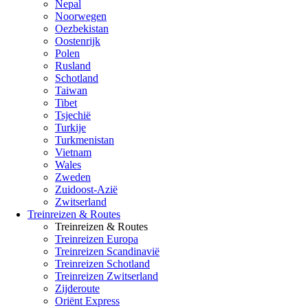
Nepal
Noorwegen
Oezbekistan
Oostenrijk
Polen
Rusland
Schotland
Taiwan
Tibet
Tsjechië
Turkije
Turkmenistan
Vietnam
Wales
Zweden
Zuidoost-Azië
Zwitserland
Treinreizen & Routes
Treinreizen & Routes
Treinreizen Europa
Treinreizen Scandinavië
Treinreizen Schotland
Treinreizen Zwitserland
Zijderoute
Oriënt Express