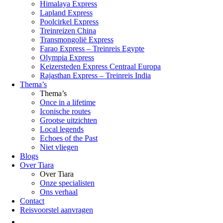
Himalaya Express
Lapland Express
Poolcirkel Express
Treinreizen China
Transmongolië Express
Farao Express – Treinreis Egypte
Olympia Express
Keizersteden Express Centraal Europa
Rajasthan Express – Treinreis India
Thema’s
Thema’s
Once in a lifetime
Iconische routes
Grootse uitzichten
Local legends
Echoes of the Past
Niet vliegen
Blogs
Over Tiara
Over Tiara
Onze specialisten
Ons verhaal
Contact
Reisvoorstel aanvragen